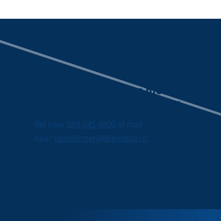
Kunnen we je ergens mee
helpen? We helpen je graag!
Bel naar
088 045 4800
of mail
naar
opleidingen@logicleap.nl.