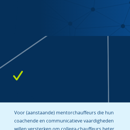
Doelgroep
Voor (aanstaande) mentorchauffeurs die hun
coachende en communicatieve vaardigheden
willen versterken om collega-chauffeurs beter