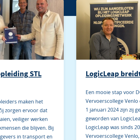
pleiding STL
LogicLeap breidt
Een mooie stap voor D
Vervoerscollege Venlo 
pleiders maken het
1 januari 2024 zijn zij 
Zij zorgen ervoor dat
geworden van LogicLea
ien, veiliger werken
LogicLeap was sinds 2
kmensen die blijven. Bij
Vervoerscollege Venlo
gevers in transport en