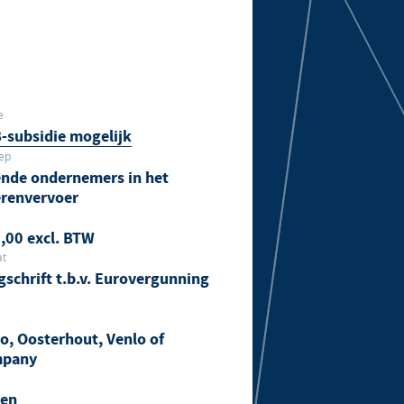
e
subsidie mogelijk
ep
ende ondernemers in het
renvervoer
,00 excl. BTW
at
gschrift t.b.v. Eurovergunning
o, Oosterhout, Venlo of
mpany
gen