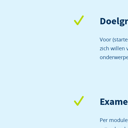
Doelg
Voor (start
zich willen
onderwerpe
Exame
Per module l