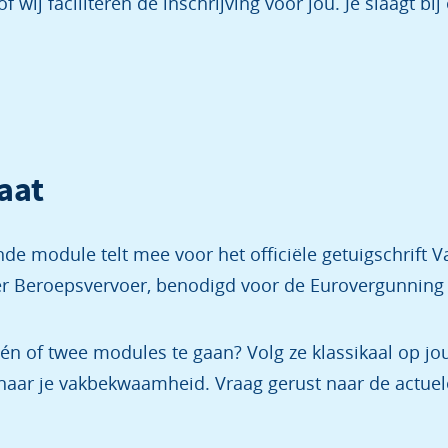
óf wij faciliteren de inschrijving voor jou. Je slaagt bi
aat
nde module telt mee voor het officiële getuigschrif
 Beroepsvervoer, benodigd voor de Eurovergunning
én of twee modules te gaan? Volg ze klassikaal op 
 naar je vakbekwaamheid. Vraag gerust naar de actuele