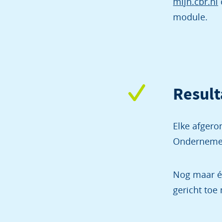
mijn.cbr.nl
module.
Result
Elke afgero
Ondernemer
Nog maar é
gericht toe