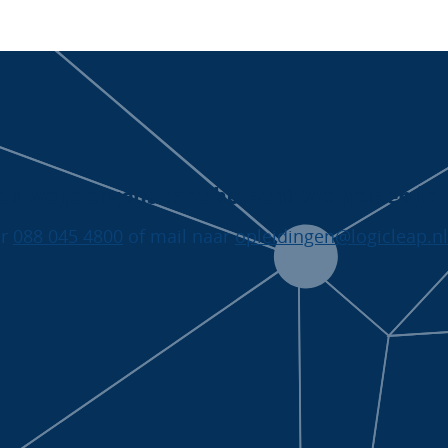
n we je ergens mee helpen? We helpen je 
ar
088 045 4800
of mail naar
opleidingen@logicleap.nl