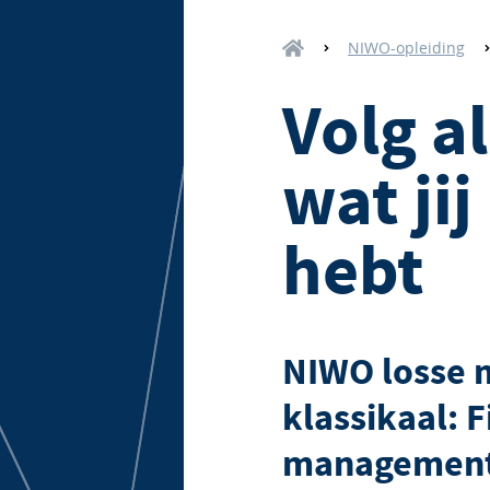
NIWO-opleiding
Volg a
wat jij
hebt
NIWO losse 
klassikaal: 
managemen