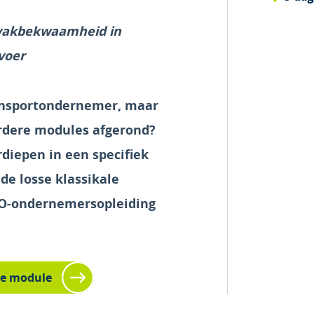
 vakbekwaamheid in
voer
ransportondernemer, maar
erdere modules afgerond?
erdiepen in een specifiek
de losse klassikale
O-ondernemersopleiding
ze module