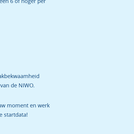
j een 6 of hoger per
t Vakbekwaamheid
 van de NIWO.
jouw moment en werk
 startdata!