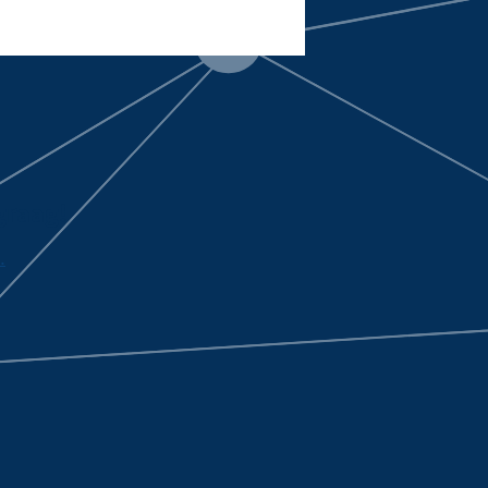
graag!
.