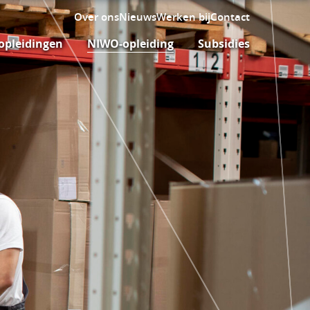
Over ons
Nieuws
Werken bij
Contact
opleidingen
NIWO-opleiding
Subsidies