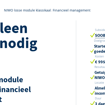
NIWO losse module klassikaal: Financieel management
lleen
Subsidi
SOOB-
 nodig
Doelgro
Start
goede
Kosten
€ 995
Resulta
Getui
module
NIWO
Locatie
Financieel
Almel
inco
t
Duur
3 da