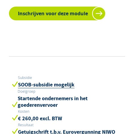
Inschrijven voor deze module
Subsidie
SOOB-subsidie mogelijk
Doelgroep
Startende ondernemers in het
goederenvervoer
Kosten
€ 260,00 excl. BTW
Resultaat
Getuigschrift t.b.v. Eurovergunning NIWO