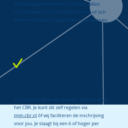
beroepsgoederenvervoer die zich willen
voorbereiden op het NIWO-diploma of zich
willen verdiepen in specifieke onderwerpen.
Examen
Per module leg je een examen digitaal af via
het CBR. Je kunt dit zelf regelen via
mijn.cbr.nl
óf wij faciliteren de inschrijving
voor jou. Je slaagt bij een 6 of hoger per