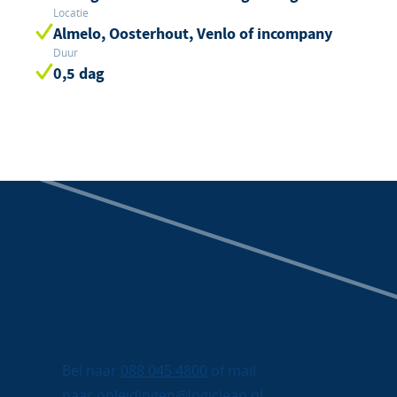
Locatie
Almelo, Oosterhout, Venlo of incompany
Duur
0,5 dag
Kunnen we je ergens mee
helpen? We helpen je graag!
Bel naar
088 045 4800
of mail
naar
opleidingen@logicleap.nl.