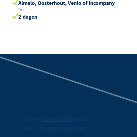
Almelo, Oosterhout, Venlo of incompany
Duur
2 dagen
Kunnen we je ergens mee
helpen? We helpen je graag!
Bel naar
088 045 4800
of mail
naar
opleidingen@logicleap.nl.