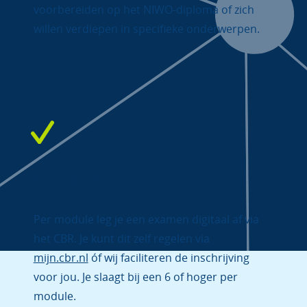
voorbereiden op het NIWO-diploma of zich
willen verdiepen in specifieke onderwerpen.
Examen
Per module leg je een examen digitaal af via
het CBR. Je kunt dit zelf regelen via
mijn.cbr.nl
óf wij faciliteren de inschrijving
voor jou. Je slaagt bij een 6 of hoger per
module.