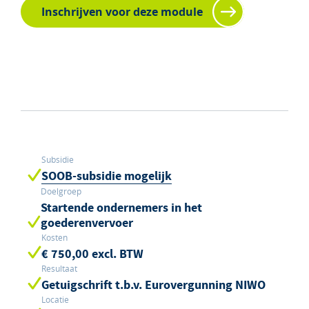
Inschrijven voor deze module
Subsidie
SOOB-subsidie mogelijk
Doelgroep
Startende ondernemers in het
goederenvervoer
Kosten
€ 750,00 excl. BTW
Resultaat
Getuigschrift t.b.v. Eurovergunning NIWO
Locatie