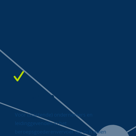
Doelgroep
Voor (startende) ondernemers en
leidinggevenden in het
beroepsgoederenvervoer die zich willen