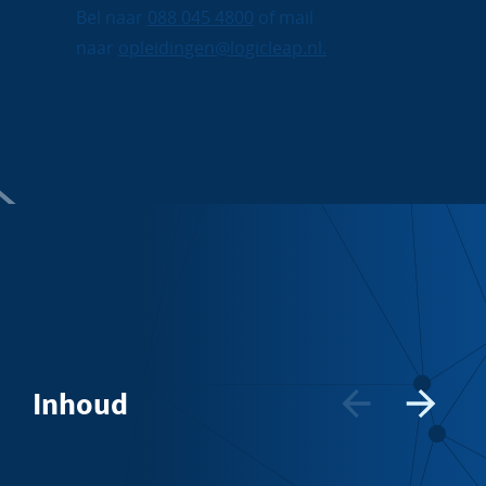
Bel naar
088 045 4800
of mail
naar
opleidingen@logicleap.nl.
Inhoud